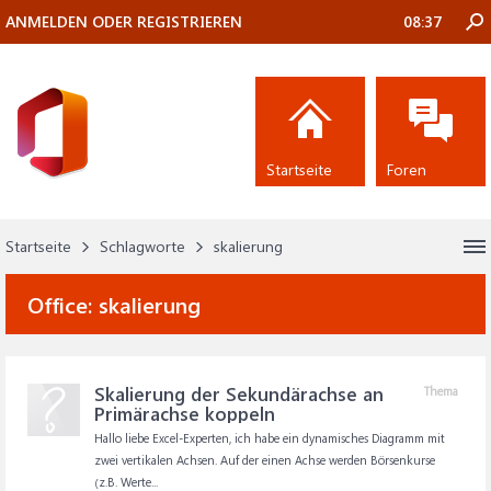
ANMELDEN ODER REGISTRIEREN
08:37
Startseite
Foren
Startseite
Schlagworte
skalierung
Office:
skalierung
Skalierung der Sekundärachse an
Thema
Primärachse koppeln
Hallo liebe Excel-Experten, ich habe ein dynamisches Diagramm mit
zwei vertikalen Achsen. Auf der einen Achse werden Börsenkurse
(z.B. Werte...