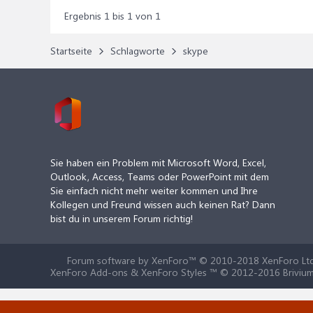
Ergebnis 1 bis 1 von 1
Startseite
Schlagworte
skype
Sie haben ein Problem mit Microsoft Word, Excel,
Outlook, Access, Teams oder PowerPoint mit dem
Sie einfach nicht mehr weiter kommen und Ihre
Kollegen und Freund wissen auch keinen Rat? Dann
bist du in unserem Forum richtig!
Forum software by XenForo™
© 2010-2018 XenForo Ltd
XenForo Add-ons & XenForo Styles ™ © 2012-2016 Brivium