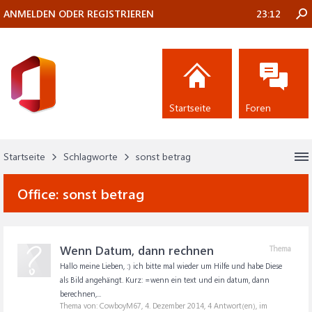
ANMELDEN ODER REGISTRIEREN
23:12
Startseite
Foren
Startseite
Schlagworte
sonst betrag
Office:
sonst betrag
Wenn Datum, dann rechnen
Thema
Hallo meine Lieben, :) ich bitte mal wieder um Hilfe und habe Diese
als Bild angehängt. Kurz: =wenn ein text und ein datum, dann
berechnen,...
Thema von: CowboyM67,
4. Dezember 2014
, 4 Antwort(en), im