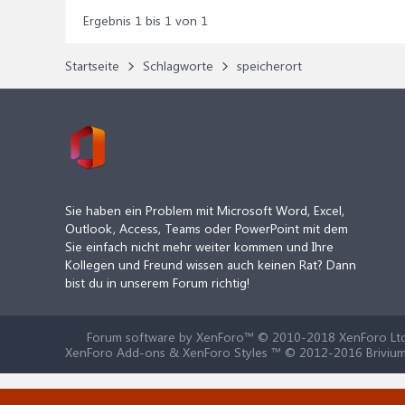
Ergebnis 1 bis 1 von 1
Startseite
Schlagworte
speicherort
Sie haben ein Problem mit Microsoft Word, Excel,
Outlook, Access, Teams oder PowerPoint mit dem
Sie einfach nicht mehr weiter kommen und Ihre
Kollegen und Freund wissen auch keinen Rat? Dann
bist du in unserem Forum richtig!
Forum software by XenForo™
© 2010-2018 XenForo Ltd
XenForo Add-ons & XenForo Styles ™ © 2012-2016 Brivium