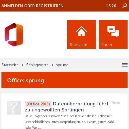
ANMELDEN ODER REGISTRIEREN
15:26
Startseite
Foren
Startseite
Schlagworte
sprung
Office:
sprung
Datenüberprüfung führt
Thema
(Office 2013)
zu ungewollten Sprüngen
Hallo. Folgendes "Problem": In einer Tabelle habe ich Zellen mit
unterschiedlichen Datenüberprüfungen, z.B. Datum, ganze Zahl,
jeder Wert,...