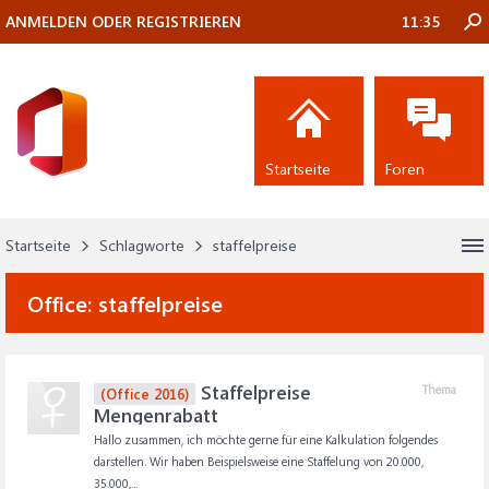
ANMELDEN ODER REGISTRIEREN
11:35
Startseite
Foren
Startseite
Schlagworte
staffelpreise
Office:
staffelpreise
Staffelpreise
Thema
(Office 2016)
Mengenrabatt
Hallo zusammen, ich möchte gerne für eine Kalkulation folgendes
darstellen. Wir haben Beispielsweise eine Staffelung von 20.000,
35.000,...