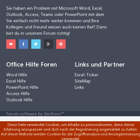
Sie haben ein Problem mit Microsoft Word, Excel,
Outlook, Access, Teams oder PowerPoint mit dem
Sie einfach nicht mehr weiter kommen und Ihre
Kollegen und Freund wissen auch keinen Rat? Dann
bist du in unserem Forum richtig!
Office Hilfe Foren
Links und Partner
Word Hilfe
Excel-Ticker
Excel Hilfe
SiteMap
PowerPoint Hilfe
Links
Access Hilfe
Outlook Hilfe
Forum software by XenForo™
Diese Seite verwendet Cookies, um Inhalte zu personalisieren, diese deiner
Erfahrung anzupassen und dich nach der Registrierung angemeldet zu halten.
Auf dieser Website werden Cookies für die Zugriffsanalyse und Anzeigenmessun
verwendet.