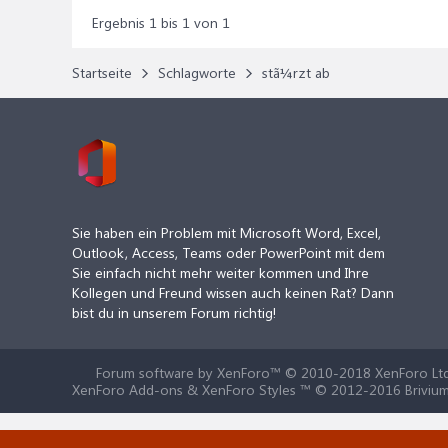
Ergebnis 1 bis 1 von 1
Startseite
Schlagworte
stã¼rzt ab
Sie haben ein Problem mit Microsoft Word, Excel,
Outlook, Access, Teams oder PowerPoint mit dem
Sie einfach nicht mehr weiter kommen und Ihre
Kollegen und Freund wissen auch keinen Rat? Dann
bist du in unserem Forum richtig!
Forum software by XenForo™
© 2010-2018 XenForo Ltd
XenForo Add-ons & XenForo Styles ™ © 2012-2016 Brivium