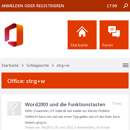
ANMELDEN ODER REGISTRIEREN
17:09
Startseite
Foren
Startseite
Schlagworte
strg+w
Office:
strg+w
Word2003 und die Funktionstasten
Thema
Hallo Zusammen, ich habe da mal wieder ein kleines Problem.
Vielleicht kann mir mal wer einen Tipp geben wie ich das lösen kann.
Gestern ging es...
Thema von: Tesi1973,
29. Juni 2012
, 0 Antwort(en), im Forum: