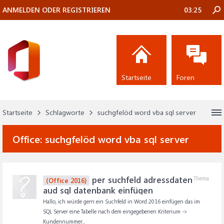
ANMELDEN ODER REGISTRIEREN
03:25
Startseite
Foren
Startseite
Schlagworte
suchgfelöd word vba sql server
Office:
suchgfelöd word vba sql server
per suchfeld adressdaten
Thema
(Office 2016)
aud sql datenbank einfügen
Hallo, ich würde gern ein Suchfeld in Word 2016 einfügen das im
SQL Server eine Tabelle nach dem eingegebenen Kriterium ->
Kundennummer...