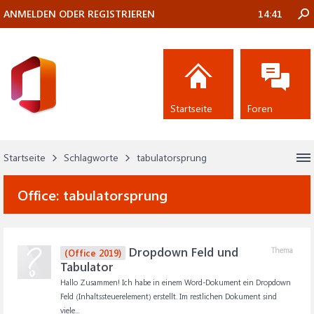
ANMELDEN ODER REGISTRIEREN
14:41
Startseite
Foren
Startseite
Schlagworte
tabulatorsprung
Office:
tabulatorsprung
Dropdown Feld und
Thema
(Office 2019)
Tabulator
Hallo Zusammen! Ich habe in einem Word-Dokument ein Dropdown
Feld (Inhaltssteuerelement) erstellt. Im restlichen Dokument sind
viele...