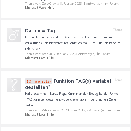
Thema von: Zero Gravity,
8. Februar 2023
, 1 Antwort(en), im Forum:
Microsoft Word Hilfe
Datum = Tag
Thema
Ich bin fast am verzweifeln. Da ich kein Exel Fachmann bin und
vermutlich auch nie werde, bräuchte ich mal Eure Hilfe. Ich habe im
Feld A1 ein...
Thema von: pean58,
9. Januar 2022
, 3 Antwort(en), im Forum:
Microsoft Excel Hilfe
Funktion TAG(x) variabel
Thema
(Office 2013)
gestallten?
Hallo zusammen, kurze Frage. Kann man den Bezug bei der Formel
=TAG(variabel) gestallten, wobei die variable in der gleichen Zeile 4
Zellen...
Thema von: Patrick_swiss,
23. Oktober 2015
, 5 Antwort(en), im Forum:
Microsoft Excel Hilfe