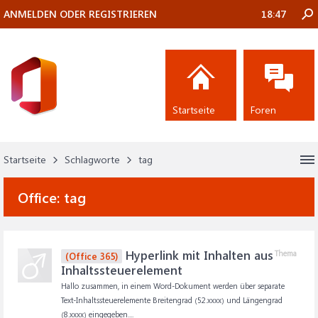
ANMELDEN ODER REGISTRIEREN
18:47
Startseite
Foren
Startseite
Schlagworte
tag
Office:
tag
Hyperlink mit Inhalten aus
Thema
(Office 365)
Inhaltssteuerelement
Hallo zusammen, in einem Word-Dokument werden über separate
Text-Inhaltssteuerelemente Breitengrad (52.xxxx) und Längengrad
(8.xxxx) eingegeben....