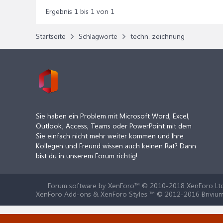
Ergebnis 1 bis 1 von 1
Startseite
Schlagworte
techn. zeichnung
Sie haben ein Problem mit Microsoft Word, Excel,
Outlook, Access, Teams oder PowerPoint mit dem
Sie einfach nicht mehr weiter kommen und Ihre
Kollegen und Freund wissen auch keinen Rat? Dann
bist du in unserem Forum richtig!
Forum software by XenForo™
© 2010-2018 XenForo Ltd
XenForo Add-ons & XenForo Styles ™ © 2012-2016 Brivium