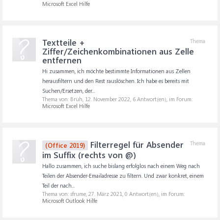
Microsoft Excel Hilfe
Textteile +
Thema
Ziffer/Zeichenkombinationen aus Zelle
entfernen
Hi zusammen, ich möchte bestimmte Informationen aus Zellen
herausfiltern und den Rest rauslöschen. Ich habe es bereits mit
Suchen/Ersetzen, der...
Thema von: Brüh,
12. November 2022
, 6 Antwort(en), im Forum:
Microsoft Excel Hilfe
Filterregel für Absender
Thema
(Office 2019)
im Suffix (rechts von @)
Hallo zusammen, ich suche bislang erfolglos nach einem Weg nach
Teilen der Absender-Emailadresse zu filtern. Und zwar konkret, einem
Teil der nach...
Thema von: sfrume,
27. März 2021
, 0 Antwort(en), im Forum:
Microsoft Outlook Hilfe