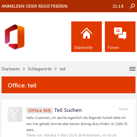
ANMELDEN ODER REGISTRIEREN
21:14
Startseite
Foren
Startseite
Schlagworte
teil
Office:
teil
Teil Suchen
Thema
(Office 365)
Hallo Zuammen, ich dachte eigentlich die folgende Formel hätte ich
von hier gehabt, konnte aber keinen Beitrag dazu finden: In Zelle O5
steht:...
Thema von: mbrokof,
4. März 2024
, 18 Antwort(en), im Forum: