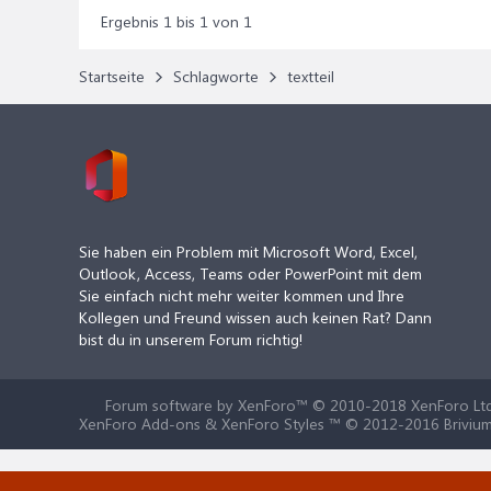
Ergebnis 1 bis 1 von 1
Startseite
Schlagworte
textteil
Sie haben ein Problem mit Microsoft Word, Excel,
Outlook, Access, Teams oder PowerPoint mit dem
Sie einfach nicht mehr weiter kommen und Ihre
Kollegen und Freund wissen auch keinen Rat? Dann
bist du in unserem Forum richtig!
Forum software by XenForo™
© 2010-2018 XenForo Ltd
XenForo Add-ons & XenForo Styles ™ © 2012-2016 Brivium