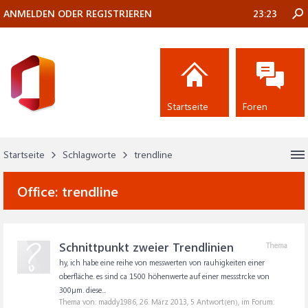
ANMELDEN ODER REGISTRIEREN
23:23
Startseite
Foren
Startseite
Schlagworte
trendline
Office:
trendline
Schnittpunkt zweier Trendlinien
Thema
hy, ich habe eine reihe von messwerten von rauhigkeiten einer
oberfläche. es sind ca 1500 höhenwerte auf einer messstrcke von
300µm. diese...
Thema von: maddy1986,
26. März 2013
, 5 Antwort(en), im Forum: