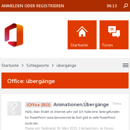
ANMELDEN ODER REGISTRIEREN
06:13
Startseite
Foren
Startseite
Schlagworte
übergänge
Office:
übergänge
Animationen;Übergänge
Thema
(Office 2013)
Hallo, Man findet im Internet sehr viel. Ich habe eine Seite gefunden
für PowerPoint www.Seniorennet.be Dort gibt es viele PowerPoint
Leute die...
Thema von: Ferdinand,
30. März 2015
, 1 Antwort(en), im Forum: