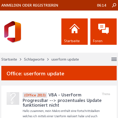
ANMELDEN ODER REGISTRIEREN
06:14
Startseite
Foren
Startseite
Schlagworte
userform update
Office:
userform update
VBA - UserForm
Thema
(Office 2013)
ProgressBar --> prozentuales Update
funktioniert nicht
Hallo zusammen, mein Makro enthält eine Fortschrittsbalken
welches ich mittels einer UserForm realisiert habe und auch