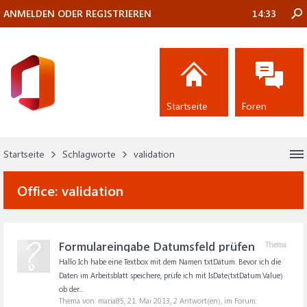
ANMELDEN ODER REGISTRIEREN
14:33
Startseite
Foren
Startseite
Schlagworte
validation
Office:
validation
Formulareingabe Datumsfeld prüfen
Thema
Hallo Ich habe eine Textbox mit dem Namen txtDatum. Bevor ich die
Daten im Arbeitsblatt speichere, prüfe ich mit IsDate(txtDatum.Value)
ob der...
Thema von: maria85,
21. Mai 2013
, 2 Antwort(en), im Forum: