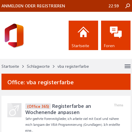
ANMELDEN ODER REGISTRIEREN
22:59
Startseite
Foren
Startseite
Schlagworte
vba registerfarbe
Office:
vba registerfarbe
Registerfarbe an
Thema
(Office 365)
Wochenende anpassen
Sehr geehrte Forenmitglieder, ich arbeite viel mit Excel und nähere
mich langsam der VBA-Programmierung (Grundlagen). Ich erstellte
eine...