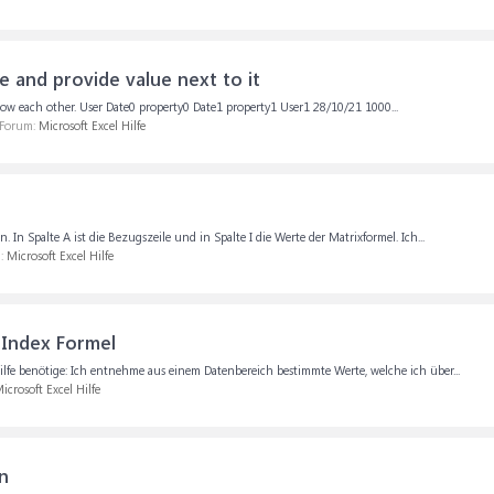
e and provide value next to it
 below each other. User Date0 property0 Date1 property1 User1 28/10/21 1000...
 Forum:
Microsoft Excel Hilfe
 In Spalte A ist die Bezugszeile und in Spalte I die Werte der Matrixformel. Ich...
m:
Microsoft Excel Hilfe
 Index Formel
ilfe benötige: Ich entnehme aus einem Datenbereich bestimmte Werte, welche ich über...
icrosoft Excel Hilfe
n