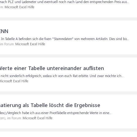
je nach PLZ und Lademeter und eventuell noch nach Land den entsprechenden Preis aus...
um:
Microsoft Excel Hilfe
ENN
n Tabelle A befinden sich die fixen "Stammdaten" von mehreren Artikeln. Dies sind bis...
 im Forum:
Microsoft Excel Hilfe
rte einer Tabelle untereinander auflisten
icht sonderlich erfolgreich, sodass ich von euch Rat erbitte. Und zwar möchte ich...
icrosoft Excel Hilfe
atierung als Tabelle löscht die Ergebnisse
dex()/Vergleich habe ich aus einer PivotTabelle entsprechende Werte in eine...
(en), im Forum:
Microsoft Excel Hilfe