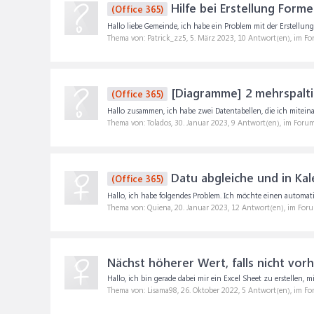
Hilfe bei Erstellung Form
(Office 365)
Hallo liebe Gemeinde, ich habe ein Problem mit der Erstellung
Thema von: Patrick_zz5,
5. März 2023
, 10 Antwort(en), im F
[Diagramme] 2 mehrspaltig
(Office 365)
Hallo zusammen, ich habe zwei Datentabellen, die ich mitei
Thema von: Tolados,
30. Januar 2023
, 9 Antwort(en), im Foru
Datu abgleiche und in Kal
(Office 365)
Hallo, ich habe folgendes Problem. Ich möchte einen automatis
Thema von: Quiena,
20. Januar 2023
, 12 Antwort(en), im For
Nächst höherer Wert, falls nicht vor
Hallo, ich bin gerade dabei mir ein Excel Sheet zu erstellen,
Thema von: Lisama98,
26. Oktober 2022
, 5 Antwort(en), im F