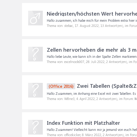
Niedrigsten/höchsten Wert hervorheb
Hallo zusammen, ich habe mich für mein Problem extra hier i
Thema von: stebac,
17. August 2022
, 13 Antwort(en), im For
Zellen hervorheben die mehr als 3 
Hallo liebe Leute, wie kann ich in der Spalte Zellen markiere
Thema von: excelnoob007,
28. Juli 2022
, 2 Antwort(en), im F
Zwei Tabellen (Spalte&Ze
(Office 2016)
Hallo Zusammen, im Anhang eine Excel mit zwei Tabellen. Es ha
Thema von: W8ne3,
4. April 2022
, 2 Antwort(en), im Forum:
M
Index Funktion mit Platzhalter
Hallo Zusammen! Vielleicht kann mir ja jemand von euch helfen.
Thema von: officekicker,
8. März 2022
, 2 Antwort(en), im For