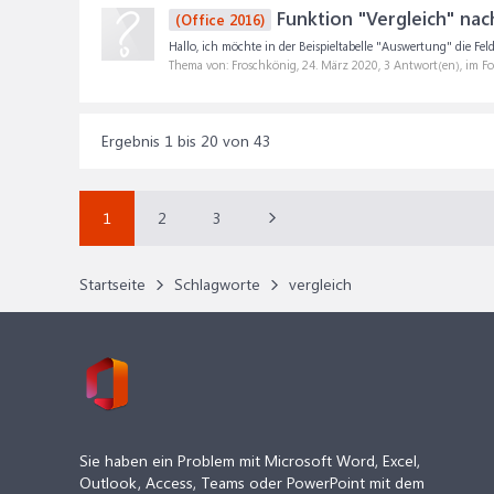
Funktion "Vergleich" nac
(Office 2016)
Hallo, ich möchte in der Beispieltabelle "Auswertung" die Fel
Thema von: Froschkönig,
24. März 2020
, 3 Antwort(en), im F
Ergebnis 1 bis 20 von 43
1
2
3
Startseite
Schlagworte
vergleich
Sie haben ein Problem mit Microsoft Word, Excel,
Outlook, Access, Teams oder PowerPoint mit dem