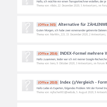
Hallo, ich möchte mir einen Transportrechner erstellen, der 
Thema von: rifabii,
22. Dezember 2020
, 5 Antwort(en), im For
Alternative für ZÄHLENW
(Office 365)
Guten Morgen, ich habe zwei voneinander getrennte Dateien. I
Thema von: MarWin_115,
15. Dezember 2020
, 2 Antwort(en),
INDEX-Formel mehrere We
(Office 2016)
Hallo zusammen, leider war ich mit meiner Google-Recherche n
Thema von: tiero,
9. Oktober 2020
, 3 Antwort(en), im Forum:
M
Index ()/Vergleich - Form
(Office 2010)
Hallo Liebe xls Experten, folgendes Problem: Mit der Formel In
Thema von: mjfischer001@web.de,
5. August 2020
, 9 Antwort