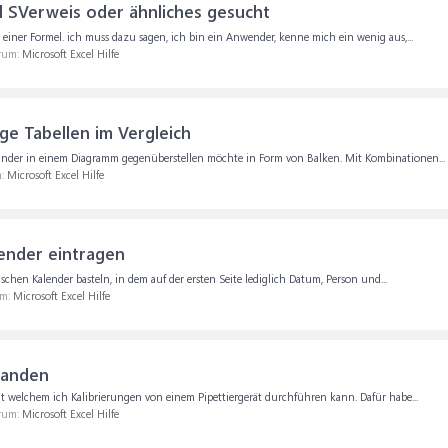
el SVerweis oder ähnliches gesucht
 einer Formel. ich muss dazu sagen, ich bin ein Anwender, kenne mich ein wenig aus,...
orum:
Microsoft Excel Hilfe
e Tabellen im Vergleich
nander in einem Diagramm gegenüberstellen möchte in Form von Balken. Mit Kombinationen...
m:
Microsoft Excel Hilfe
ender eintragen
chen Kalender basteln, in dem auf der ersten Seite lediglich Datum, Person und...
um:
Microsoft Excel Hilfe
handen
 mit welchem ich Kalibrierungen von einem Pipettiergerät durchführen kann. Dafür habe...
orum:
Microsoft Excel Hilfe