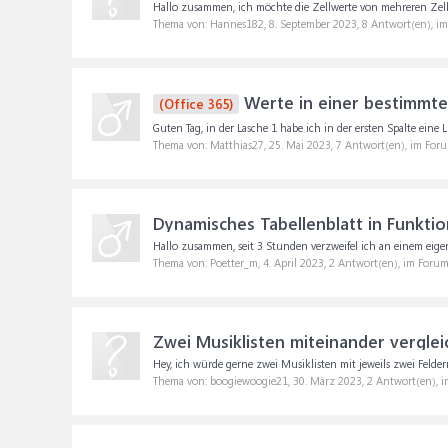
Hallo zusammen, ich möchte die Zellwerte von mehreren Zell
Thema von: Hannes182,
8. September 2023
, 8 Antwort(en), i
Werte in einer bestimmten
(Office 365)
Guten Tag, in der Lasche 1 habe ich in der ersten Spalte eine
Thema von: Matthias27,
25. Mai 2023
, 7 Antwort(en), im For
Dynamisches Tabellenblatt in Funktio
Hallo zusammen, seit 3 Stunden verzweifel ich an einem eigen
Thema von: Poetter_m,
4. April 2023
, 2 Antwort(en), im Foru
Zwei Musiklisten miteinander vergle
Hey, ich würde gerne zwei Musiklisten mit jeweils zwei Feldern 
Thema von: boogiewoogie21,
30. März 2023
, 2 Antwort(en), 