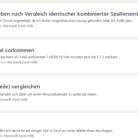
en nach Vergleich identischer kombinierter Spaltenein
m Forum angemeldet, da ich bisher nirgendwo eine Lösung gefunden habe. Ich hoffe, dass...
um:
Microsoft Excel Hilfe
mal vorkommen
n die mehr als 3 mal vorkommen ? [ATTACH] Hier müssten jetzt die 2 2 2 markiert...
orum:
Microsoft Excel Hilfe
ile) vergleichen
ndelt sich dabei um einen Personalkalender. Es sollen die Daten...
icrosoft Excel Hilfe
 Ich versuche seit einiger Zeit in Excel aus einer Tabelle etwas abzufragen....
um:
Microsoft Excel Hilfe