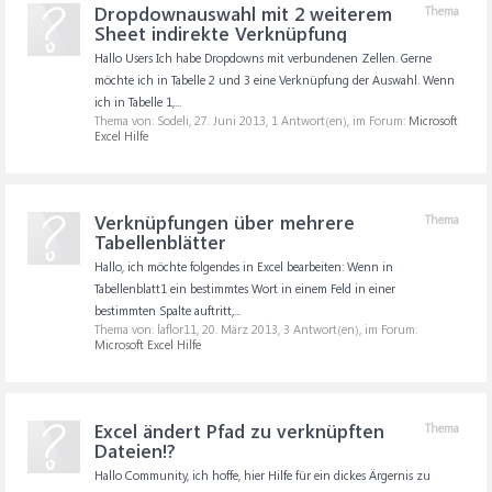
Dropdownauswahl mit 2 weiterem
Thema
Sheet indirekte Verknüpfung
Hallo Users Ich habe Dropdowns mit verbundenen Zellen. Gerne
möchte ich in Tabelle 2 und 3 eine Verknüpfung der Auswahl. Wenn
ich in Tabelle 1,...
Thema von: Sodeli,
27. Juni 2013
, 1 Antwort(en), im Forum:
Microsoft
Excel Hilfe
Verknüpfungen über mehrere
Thema
Tabellenblätter
Hallo, ich möchte folgendes in Excel bearbeiten: Wenn in
Tabellenblatt1 ein bestimmtes Wort in einem Feld in einer
bestimmten Spalte auftritt,...
Thema von: laflor11,
20. März 2013
, 3 Antwort(en), im Forum:
Microsoft Excel Hilfe
Excel ändert Pfad zu verknüpften
Thema
Dateien!?
Hallo Community, ich hoffe, hier Hilfe für ein dickes Ärgernis zu