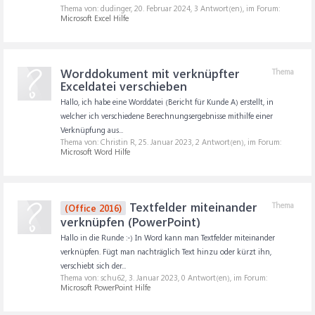
Thema von: dudinger,
20. Februar 2024
, 3 Antwort(en), im Forum:
Microsoft Excel Hilfe
Worddokument mit verknüpfter
Thema
Exceldatei verschieben
Hallo, ich habe eine Worddatei (Bericht für Kunde A) erstellt, in
welcher ich verschiedene Berechnungsergebnisse mithilfe einer
Verknüpfung aus...
Thema von: Christin R,
25. Januar 2023
, 2 Antwort(en), im Forum:
Microsoft Word Hilfe
Textfelder miteinander
Thema
(Office 2016)
verknüpfen (PowerPoint)
Hallo in die Runde :-) In Word kann man Textfelder miteinander
verknüpfen. Fügt man nachträglich Text hinzu oder kürzt ihn,
verschiebt sich der...
Thema von: schu62,
3. Januar 2023
, 0 Antwort(en), im Forum:
Microsoft PowerPoint Hilfe