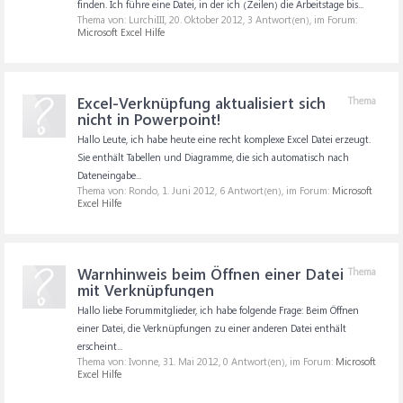
finden. Ich führe eine Datei, in der ich (Zeilen) die Arbeitstage bis...
Thema von: LurchiIII,
20. Oktober 2012
, 3 Antwort(en), im Forum:
Microsoft Excel Hilfe
Excel-Verknüpfung aktualisiert sich
Thema
nicht in Powerpoint!
Hallo Leute, ich habe heute eine recht komplexe Excel Datei erzeugt.
Sie enthält Tabellen und Diagramme, die sich automatisch nach
Dateneingabe...
Thema von: Rondo,
1. Juni 2012
, 6 Antwort(en), im Forum:
Microsoft
Excel Hilfe
Warnhinweis beim Öffnen einer Datei
Thema
mit Verknüpfungen
Hallo liebe Forummitglieder, ich habe folgende Frage: Beim Öffnen
einer Datei, die Verknüpfungen zu einer anderen Datei enthält
erscheint...
Thema von: Ivonne,
31. Mai 2012
, 0 Antwort(en), im Forum:
Microsoft
Excel Hilfe