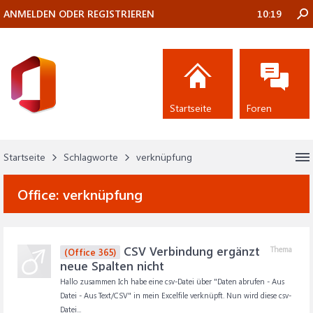
ANMELDEN ODER REGISTRIEREN
10:19
Startseite
Foren
Startseite
Schlagworte
verknüpfung
Office:
verknüpfung
CSV Verbindung ergänzt
Thema
(Office 365)
neue Spalten nicht
Hallo zusammen Ich habe eine csv-Datei über "Daten abrufen - Aus
Datei - Aus Text/CSV" in mein Excelfile verknüpft. Nun wird diese csv-
Datei...