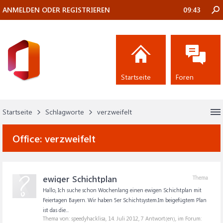
ANMELDEN ODER REGISTRIEREN
09:43
Startseite
Foren
Startseite
Schlagworte
verzweifelt
Office:
verzweifelt
ewiger Schichtplan
Thema
Hallo, Ich suche schon Wochenlang einen ewigen Schichtplan mit
Feiertagen Bayern. Wir haben 5er Schichtsystem.Im beigefügtem Plan
ist das die...
Thema von: speedyhacklisa,
14. Juli 2012
, 7 Antwort(en), im Forum: