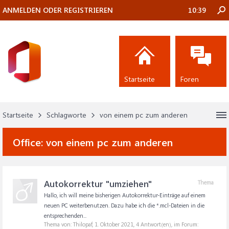
ANMELDEN ODER REGISTRIEREN
10:39
Startseite
Foren
Startseite
Schlagworte
von einem pc zum anderen
Office:
von einem pc zum anderen
Autokorrektur "umziehen"
Thema
Hallo, ich will meine bisherigen Autokorrektur-Einträge auf einem
neuen PC weiterbenutzen. Dazu habe ich die *.mcl-Dateien in die
entsprechenden...
Thema von: Thilopaf,
1. Oktober 2021
, 4 Antwort(en), im Forum: