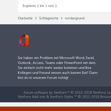
Ergebnis 1 bis 1 von 1
Startseite
Schlagworte
vordergrund
Sie haben ein Problem mit Microsoft Word, Excel,
Outlook, Access, Teams oder PowerPoint mit dem
Sie einfach nicht mehr weiter kommen und Ihre
Kollegen und Freund wissen auch keinen Rat? Dann
bist du in unserem Forum richtig!
Forum software by XenForo™
© 2010-2018 XenForo Ltd
XenForo Add-ons & XenForo Styles ™ © 2012-2016 Brivium