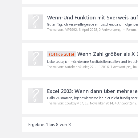
Wenn-Und Funktion mit Sverweis auf 
Guten Tag, ich verzweifle gerade ein bisschen, da ich folgen
Thema von: MP1992,
6. April 2018
, 0 Antwort(en), im Forum:
Wenn Zahl größer als X D
(Office 2016)
Liebe Leute, ich möchte eine Exceltabelle erstellen und brauch b
Thema von: Autobahnkurier,
27. Juli 2016
, 1 Antwort(en), im
Excel 2003: Wenn dann über mehrere
Hallo Zusammen, irgendwie werde ich hier nicht fündig oder b
Thema von: CowboyM67,
15. November 2014
, 4 Antwort(en),
Ergebnis 1 bis 8 von 8