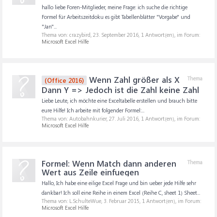
hallo liebe Foren-Mitglieder, meine Frage: ich suche die richtige
Formel für Arbeitszeitdoku es gibt Tabellenblätter "Vorgabe" und
"Jan"...
Thema von: crazybird,
23. September 2016
, 1 Antwort(en), im Forum:
Microsoft Excel Hilfe
Wenn Zahl größer als X
Thema
(Office 2016)
Dann Y => Jedoch ist die Zahl keine Zahl
Liebe Leute, ich möchte eine Exceltabelle erstellen und brauch bitte
eure Hilfe! Ich arbeite mit folgender Formel:...
Thema von: Autobahnkurier,
27. Juli 2016
, 1 Antwort(en), im Forum:
Microsoft Excel Hilfe
Formel: Wenn Match dann anderen
Thema
Wert aus Zeile einfuegen
Hallo, Ich habe eine eilige Excel Frage und bin ueber jede Hilfe sehr
dankbar! Ich soll eine Reihe in einem Excel (Reihe C, sheet 1) Sheet...
Thema von: L.SchulteWue,
3. Februar 2015
, 1 Antwort(en), im Forum:
Microsoft Excel Hilfe