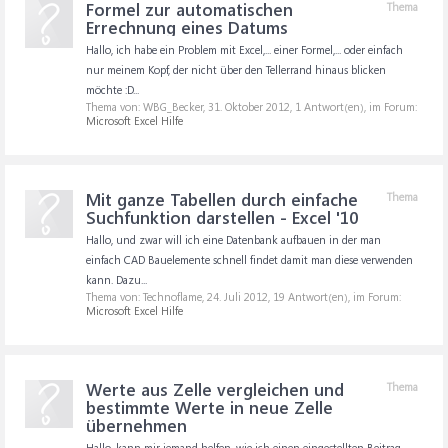
Formel zur automatischen
Thema
Errechnung eines Datums
Hallo, ich habe ein Problem mit Excel,... einer Formel,... oder einfach
nur meinem Kopf, der nicht über den Tellerrand hinaus blicken
möchte :D...
Thema von: WBG_Becker,
31. Oktober 2012
, 1 Antwort(en), im Forum:
Microsoft Excel Hilfe
Mit ganze Tabellen durch einfache
Thema
Suchfunktion darstellen - Excel '10
Hallo, und zwar will ich eine Datenbank aufbauen in der man
einfach CAD Bauelemente schnell findet damit man diese verwenden
kann. Dazu...
Thema von: Technoflame,
24. Juli 2012
, 19 Antwort(en), im Forum:
Microsoft Excel Hilfe
Werte aus Zelle vergleichen und
Thema
bestimmte Werte in neue Zelle
übernehmen
Hallo, kann mir jemand helfen, wie ich einen eingestellten Beitrag