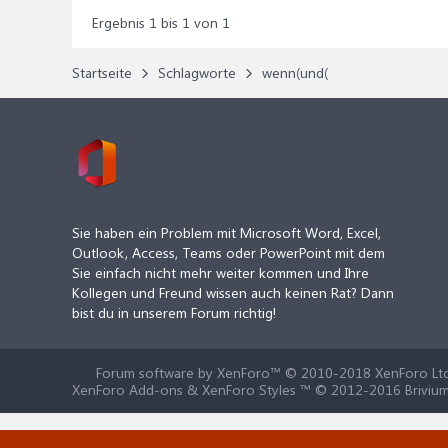
Ergebnis 1 bis 1 von 1
Startseite
Schlagworte
wenn(und(
Sie haben ein Problem mit Microsoft Word, Excel,
Outlook, Access, Teams oder PowerPoint mit dem
Sie einfach nicht mehr weiter kommen und Ihre
Kollegen und Freund wissen auch keinen Rat? Dann
bist du in unserem Forum richtig!
Forum software by XenForo™
© 2010-2018 XenForo Ltd
XenForo Add-ons & XenForo Styles ™ © 2012-2016 Brivium