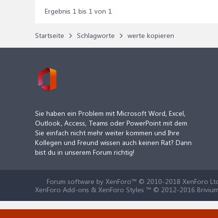
Ergebnis 1 bis 1 von 1
Startseite
Schlagworte
werte kopieren
Sie haben ein Problem mit Microsoft Word, Excel,
Outlook, Access, Teams oder PowerPoint mit dem
Sie einfach nicht mehr weiter kommen und Ihre
Kollegen und Freund wissen auch keinen Rat? Dann
bist du in unserem Forum richtig!
Forum software by XenForo™
© 2010-2018 XenForo Ltd
XenForo Add-ons & XenForo Styles ™ © 2012-2016 Brivium