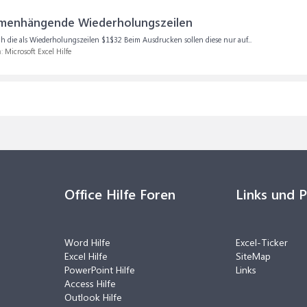
mmenhängende Wiederholungszeilen
ich die als Wiederholungszeilen $1$32 Beim Ausdrucken sollen diese nur auf...
m:
Microsoft Excel Hilfe
Office Hilfe Foren
Links und 
Word Hilfe
Excel-Ticker
Excel Hilfe
SiteMap
PowerPoint Hilfe
Links
Access Hilfe
Outlook Hilfe