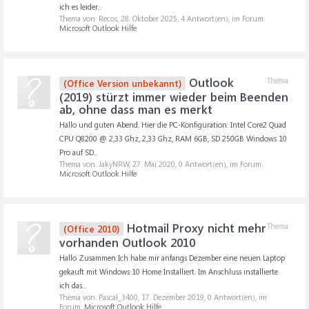
ich es leider...
Thema von: Recos,
28. Oktober 2025
, 4 Antwort(en), im Forum:
Microsoft Outlook Hilfe
Outlook
Thema
(Office Version unbekannt)
(2019) stürzt immer wieder beim Beenden
ab, ohne dass man es merkt
Hallo und guten Abend. Hier die PC-Konfiguration: Intel Core2 Quad
CPU Q8200 @ 2,33 Ghz, 2,33 Ghz, RAM 6GB, SD 250GB Windows 10
Pro auf SD...
Thema von: JakyNRW,
27. Mai 2020
, 0 Antwort(en), im Forum:
Microsoft Outlook Hilfe
Hotmail Proxy nicht mehr
Thema
(Office 2010)
vorhanden Outlook 2010
Hallo Zusammen Ich habe mir anfangs Dezember eine neuen Laptop
gekauft mit Windows 10 Home Installiert. Im Anschluss installierte
ich das...
Thema von: Pascal_3400,
17. Dezember 2019
, 0 Antwort(en), im
Forum:
Microsoft Outlook Hilfe