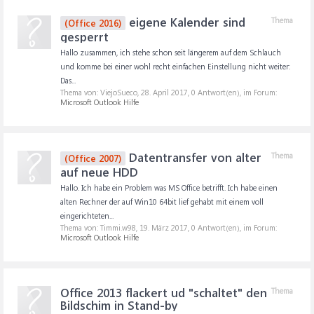
eigene Kalender sind
Thema
(Office 2016)
gesperrt
Hallo zusammen, ich stehe schon seit längerem auf dem Schlauch
und komme bei einer wohl recht einfachen Einstellung nicht weiter:
Das...
Thema von: ViejoSueco,
28. April 2017
, 0 Antwort(en), im Forum:
Microsoft Outlook Hilfe
Datentransfer von alter
Thema
(Office 2007)
auf neue HDD
Hallo. Ich habe ein Problem was MS Office betrifft. Ich habe einen
alten Rechner der auf Win10 64bit lief gehabt mit einem voll
eingerichteten...
Thema von: Timmi.w98,
19. März 2017
, 0 Antwort(en), im Forum:
Microsoft Outlook Hilfe
Office 2013 flackert ud "schaltet" den
Thema
Bildschim in Stand-by