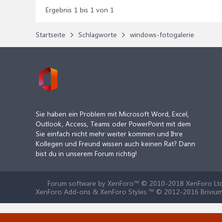
Ergebnis 1 bis 1 von 1
Startseite
Schlagworte
windows-fotogalerie
Sie haben ein Problem mit Microsoft Word, Excel,
Outlook, Access, Teams oder PowerPoint mit dem
Sie einfach nicht mehr weiter kommen und Ihre
Kollegen und Freund wissen auch keinen Rat? Dann
bist du in unserem Forum richtig!
Forum software by XenForo™
© 2010-2018 XenForo Ltd
XenForo Add-ons & XenForo Styles ™ © 2012-2016 Brivium