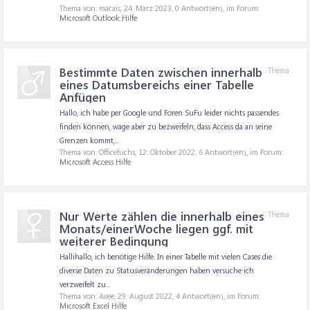
Thema von: macais,
24. März 2023
, 0 Antwort(en), im Forum:
Microsoft Outlook Hilfe
Bestimmte Daten zwischen innerhalb
Thema
eines Datumsbereichs einer Tabelle
Anfügen
Hallo, ich habe per Google und Foren SuFu leider nichts passendes
finden können, wage aber zu bezweifeln, dass Access da an seine
Grenzen kommt,...
Thema von: Officefuchs,
12. Oktober 2022
, 6 Antwort(en), im Forum:
Microsoft Access Hilfe
Nur Werte zählen die innerhalb eines
Thema
Monats/einerWoche liegen ggf. mit
weiterer Bedingung
Hallihallo, ich benötige Hilfe. In einer Tabelle mit vielen Cases die
diverse Daten zu Statusveränderungen haben versuche ich
verzweifelt zu...
Thema von: Avee,
29. August 2022
, 4 Antwort(en), im Forum:
Microsoft Excel Hilfe