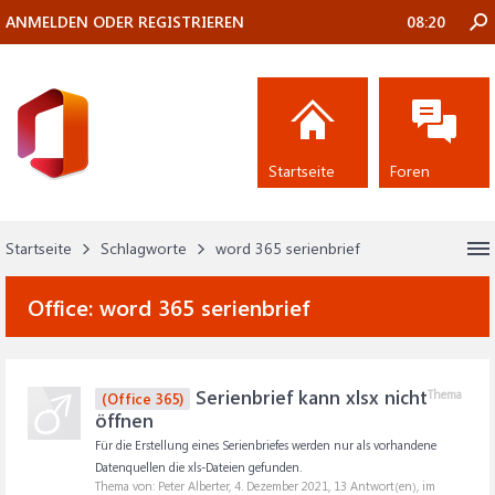
ANMELDEN ODER REGISTRIEREN
08:20
Startseite
Foren
Startseite
Schlagworte
word 365 serienbrief
Office:
word 365 serienbrief
Serienbrief kann xlsx nicht
Thema
(Office 365)
öffnen
Für die Erstellung eines Serienbriefes werden nur als vorhandene
Datenquellen die xls-Dateien gefunden.
Thema von: Peter Alberter,
4. Dezember 2021
, 13 Antwort(en), im