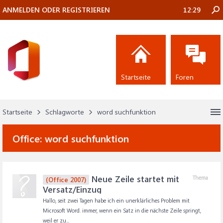
ANMELDEN ODER REGISTRIEREN
12:29
Startseite
Foren
Startseite
Schlagworte
word suchfunktion
Office:
word suchfunktion
Neue Zeile startet mit
Thema
(Office 2007)
Versatz/Einzug
Hallo, seit zwei Tagen habe ich ein unerklärliches Problem mit
Microsoft Word. immer, wenn ein Satz in die nächste Zeile springt,
weil er zu...