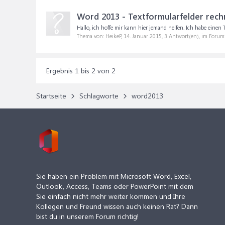
Word 2013 - Textformularfelder rech
Hallo, ich hoffe mir kann hier jemand helfen. Ich habe einen
Thema von: HeikeP,
14. Januar 2015
, 3 Antwort(en), im Forum
Ergebnis 1 bis 2 von 2
Startseite
Schlagworte
word2013
Sie haben ein Problem mit Microsoft Word, Excel,
Outlook, Access, Teams oder PowerPoint mit dem
Sie einfach nicht mehr weiter kommen und Ihre
Kollegen und Freund wissen auch keinen Rat? Dann
bist du in unserem Forum richtig!