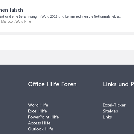
nen falsch
 Text und eine Berechnung in Word 2013 und bei mir rechnen die Textformularfelder...
:
Microsoft Word Hilfe
Office Hilfe Foren
Links und 
Word Hilfe
Excel-Ticker
Excel Hilfe
SiteMap
PowerPoint Hilfe
Links
Access Hilfe
Outlook Hilfe