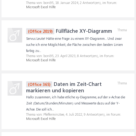
Thema von: boni95,
18. Januar 2024
, 2 Antwort(en), im Forum:
Microsoft Excel Hilfe
Füllfläche XY-Diagramm
Thema
(Office 2019)
Servus Leute! Hätte eine Frage zu einem XY-Diagramm... Und zwar
suche ich eine Möglichkeit, die Fläche zwischen den beiden Linien
farbig zu...
Thema von: boni95,
23. April 2023
, 8 Antwort(en), im Forum:
Microsoft Excel Hilfe
Daten im Zeit-Chart
Thema
(Office 365)
markieren und kopieren
Hallo zusammen, ich habe etliche xy-Diagramme, auf der x-Achse die
Zeit (Datum/Stunden/Minuten) und Messwerte dazu auf der Y-
Achse. Die soll ich...
Thema von: Pfefferminztee,
4. Juli 2022
, 9 Antwort(en), im Forum:
Microsoft Excel Hilfe