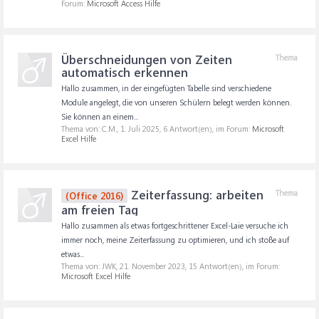
Forum:
Microsoft Access Hilfe
Überschneidungen von Zeiten
Thema
automatisch erkennen
Hallo zusammen, in der eingefügten Tabelle sind verschiedene
Module angelegt, die von unseren Schülern belegt werden können.
Sie können an einem...
Thema von: C.M.,
1. Juli 2025
, 6 Antwort(en), im Forum:
Microsoft
Excel Hilfe
Zeiterfassung: arbeiten
Thema
(Office 2016)
am freien Tag
Hallo zusammen als etwas fortgeschrittener Excel-Laie versuche ich
immer noch, meine Zeiterfassung zu optimieren, und ich stoße auf
etwas...
Thema von: JWK,
21. November 2023
, 15 Antwort(en), im Forum:
Microsoft Excel Hilfe