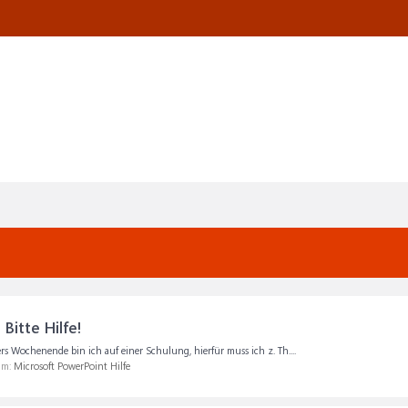
Bitte Hilfe!
rs Wochenende bin ich auf einer Schulung, hierfür muss ich z. Th....
um:
Microsoft PowerPoint Hilfe