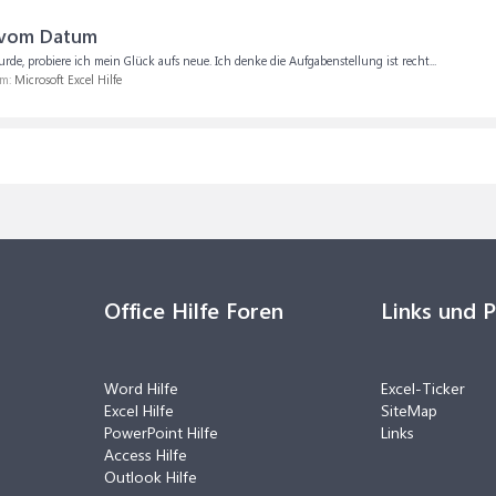
g vom Datum
urde, probiere ich mein Glück aufs neue. Ich denke die Aufgabenstellung ist recht...
um:
Microsoft Excel Hilfe
Office Hilfe Foren
Links und 
Word Hilfe
Excel-Ticker
Excel Hilfe
SiteMap
PowerPoint Hilfe
Links
Access Hilfe
Outlook Hilfe