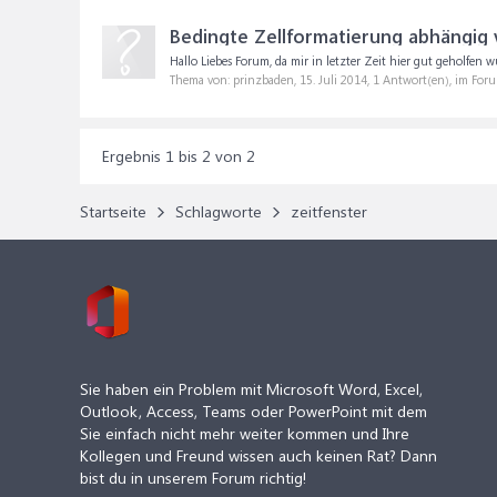
Bedingte Zellformatierung abhängi
Hallo Liebes Forum, da mir in letzter Zeit hier gut geholfen w
Thema von: prinzbaden,
15. Juli 2014
, 1 Antwort(en), im For
Ergebnis 1 bis 2 von 2
Startseite
Schlagworte
zeitfenster
Sie haben ein Problem mit Microsoft Word, Excel,
Outlook, Access, Teams oder PowerPoint mit dem
Sie einfach nicht mehr weiter kommen und Ihre
Kollegen und Freund wissen auch keinen Rat? Dann
bist du in unserem Forum richtig!