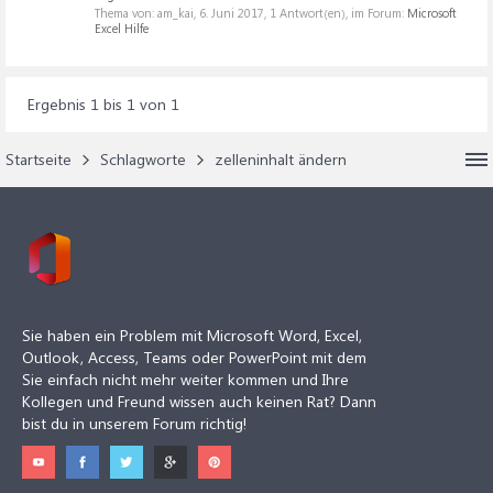
Thema von: am_kai,
6. Juni 2017
, 1 Antwort(en), im Forum:
Microsoft
Excel Hilfe
Ergebnis 1 bis 1 von 1
Startseite
Schlagworte
zelleninhalt ändern
Sie haben ein Problem mit Microsoft Word, Excel,
Outlook, Access, Teams oder PowerPoint mit dem
Sie einfach nicht mehr weiter kommen und Ihre
Kollegen und Freund wissen auch keinen Rat? Dann
bist du in unserem Forum richtig!