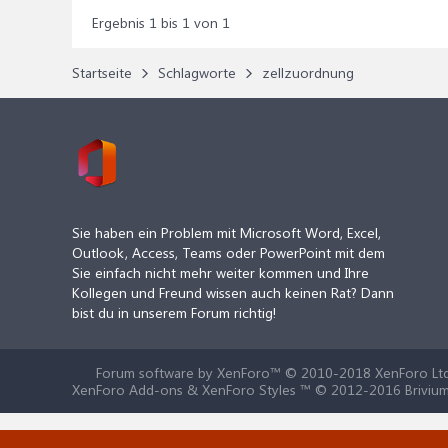
Ergebnis 1 bis 1 von 1
Startseite
Schlagworte
zellzuordnung
Sie haben ein Problem mit Microsoft Word, Excel,
Outlook, Access, Teams oder PowerPoint mit dem
Sie einfach nicht mehr weiter kommen und Ihre
Kollegen und Freund wissen auch keinen Rat? Dann
bist du in unserem Forum richtig!
Forum software by XenForo™
© 2010-2018 XenForo Ltd
XenForo Add-ons & XenForo Styles ™ © 2012-2016 Brivium