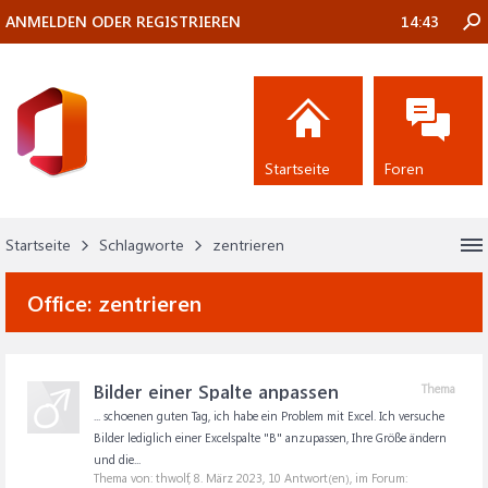
ANMELDEN ODER REGISTRIEREN
14:43
Startseite
Foren
Startseite
Schlagworte
zentrieren
Office:
zentrieren
Bilder einer Spalte anpassen
Thema
... schoenen guten Tag, ich habe ein Problem mit Excel. Ich versuche
Bilder lediglich einer Excelspalte "B" anzupassen, Ihre Größe ändern
und die...
Thema von: thwolf,
8. März 2023
, 10 Antwort(en), im Forum: