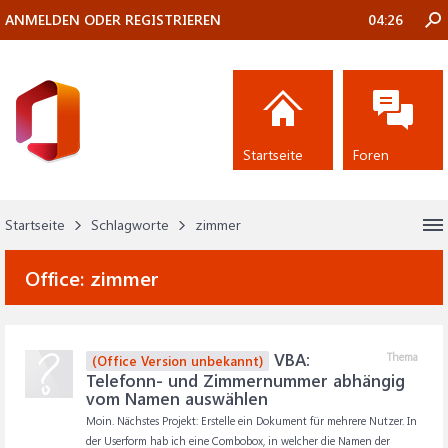
ANMELDEN ODER REGISTRIEREN
04:26
Startseite
Foren
Startseite
Schlagworte
zimmer
Office:
zimmer
VBA:
Thema
(Office Version unbekannt)
Telefonn- und Zimmernummer abhängig
vom Namen auswählen
Moin. Nächstes Projekt: Erstelle ein Dokument für mehrere Nutzer. In
der Userform hab ich eine Combobox, in welcher die Namen der