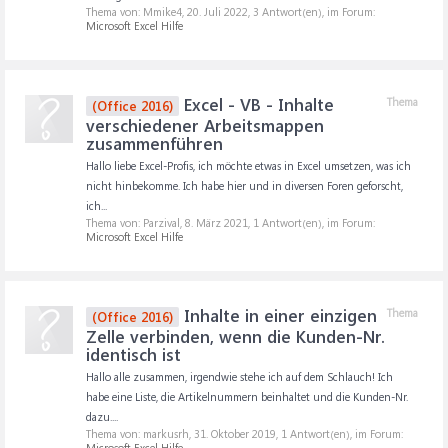
Thema von: Mmike4,
20. Juli 2022
, 3 Antwort(en), im Forum:
Microsoft Excel Hilfe
Excel - VB - Inhalte
Thema
(Office 2016)
verschiedener Arbeitsmappen
zusammenführen
Hallo liebe Excel-Profis, ich möchte etwas in Excel umsetzen, was ich
nicht hinbekomme. Ich habe hier und in diversen Foren geforscht,
ich...
Thema von: Parzival,
8. März 2021
, 1 Antwort(en), im Forum:
Microsoft Excel Hilfe
Inhalte in einer einzigen
Thema
(Office 2016)
Zelle verbinden, wenn die Kunden-Nr.
identisch ist
Hallo alle zusammen, irgendwie stehe ich auf dem Schlauch! Ich
habe eine Liste, die Artikelnummern beinhaltet und die Kunden-Nr.
dazu....
Thema von: markusrh,
31. Oktober 2019
, 1 Antwort(en), im Forum:
Microsoft Excel Hilfe