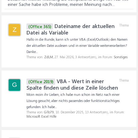
einer Sache habe ich Probleme, meiner Meinung nach...
Dateiname der aktuellen
Thema
(Office 365)
Z
Datei als Variable
Hallo in die Runde, kann ich unter VBA (Excel/Outlook) den Namen
der aktuellen Datei auslesen und in einer Variable weiterverarbeiten?
Danke...
Thema von:
ZdLM
,
27. Mai 2026
, 3 Antwort(en), im Forum:
Sonstiges
VBA - Wert in einer
Thema
(Office 2019)
G
Spalte finden und diese Zeile löschen
Moin moin ihr Lieben, ich habe nun schon im Netz nach einer
Lösung gesucht, aber nichts passendes oder funktionstüchtiges
gefunden. Ich habe...
Thema von:
GiTo79
,
10. Dezember 2025
, 13 Antwort(en), im Forum:
Microsoft Excel Hilfe