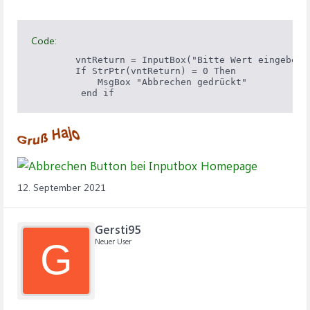
Code:
        vntReturn = InputBox("Bitte Wert eingeben",
        If StrPtr(vntReturn) = 0 Then

            MsgBox "Abbrechen gedrückt"

12. September 2021
Gersti95
Neuer User
G