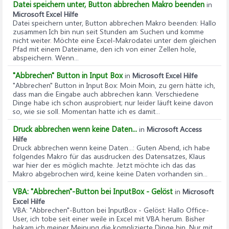
Datei speichern unter, Button abbrechen Makro beenden
in
Microsoft Excel Hilfe
Datei speichern unter, Button abbrechen Makro beenden
: Hallo
zusammen Ich bin nun seit Stunden am Suchen und komme
nicht weiter. Möchte eine Excel-Makrodatei unter dem gleichen
Pfad mit einem Dateiname, den ich von einer Zellen hole,
abspeichern. Wenn...
"Abbrechen" Button in Input Box
in
Microsoft Excel Hilfe
"Abbrechen" Button in Input Box
: Moin Moin, zu gern hätte ich,
dass man die Eingabe auch abbrechen kann. Verschiedene
Dinge habe ich schon ausprobiert; nur leider läuft keine davon
so, wie sie soll. Momentan hatte ich es damit...
Druck abbrechen wenn keine Daten...
in
Microsoft Access
Hilfe
Druck abbrechen wenn keine Daten...
: Guten Abend, ich habe
folgendes Makro für das ausdrucken des Datensatzes, Klaus
war hier der es möglich machte. Jetzt möchte ich das das
Makro abgebrochen wird, keine keine Daten vorhanden sin...
VBA: "Abbrechen"-Button bei InputBox - Gelöst
in
Microsoft
Excel Hilfe
VBA: "Abbrechen"-Button bei InputBox - Gelöst
: Hallo Office-
User, ich tobe seit einer weile in Excel mit VBA herum. Bisher
bekam ich meiner Meinung die komplizierte Dinge hin. Nur mit