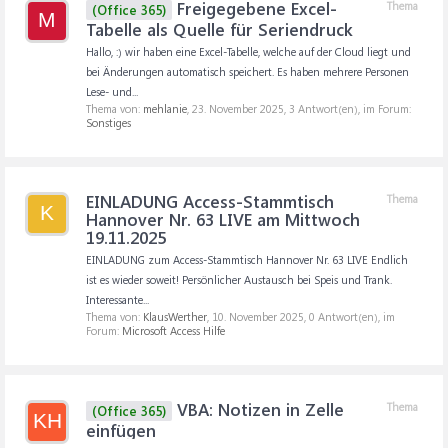
Freigegebene Excel-
Thema
(Office 365)
M
Tabelle als Quelle für Seriendruck
Hallo, :) wir haben eine Excel-Tabelle, welche auf der Cloud liegt und
bei Änderungen automatisch speichert. Es haben mehrere Personen
Lese- und...
Thema von:
mehlanie
,
23. November 2025
, 3 Antwort(en), im Forum:
Sonstiges
EINLADUNG Access-Stammtisch
Thema
K
Hannover Nr. 63 LIVE am Mittwoch
19.11.2025
EINLADUNG zum Access-Stammtisch Hannover Nr. 63 LIVE Endlich
ist es wieder soweit! Persönlicher Austausch bei Speis und Trank.
Interessante...
Thema von:
KlausWerther
,
10. November 2025
, 0 Antwort(en), im
Forum:
Microsoft Access Hilfe
VBA: Notizen in Zelle
Thema
(Office 365)
KH
einfügen