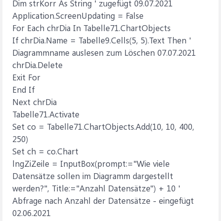
Dim strKorr As String ' zugefügt 09.07.2021
Application.ScreenUpdating = False
For Each chrDia In Tabelle71.ChartObjects
If chrDia.Name = Tabelle9.Cells(5, 5).Text Then '
Diagrammname auslesen zum Löschen 07.07.2021
chrDia.Delete
Exit For
End If
Next chrDia
Tabelle71.Activate
Set co = Tabelle71.ChartObjects.Add(10, 10, 400,
250)
Set ch = co.Chart
lngZiZeile = InputBox(prompt:="Wie viele
Datensätze sollen im Diagramm dargestellt
werden?", Title:="Anzahl Datensätze") + 10 '
Abfrage nach Anzahl der Datensätze - eingefügt
02.06.2021