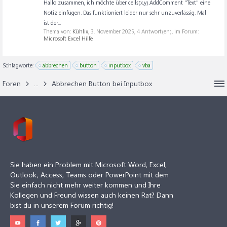
Hallo zusammen, ich möchte über cells(x,y).AddComment "Text" eine
Notiz einfügen. Das funktioniert leider nur sehr unzuverlässig. Mal
ist der...
Thema von:
Kühlix
,
3. November 2025
, 4 Antwort(en), im Forum:
Microsoft Excel Hilfe
Schlagworte:
abbrechen
button
inputbox
vba
Foren
...
Abbrechen Button bei Inputbox
Sie haben ein Problem mit Microsoft Word, Excel,
Outlook, Access, Teams oder PowerPoint mit dem
Sie einfach nicht mehr weiter kommen und Ihre
Kollegen und Freund wissen auch keinen Rat? Dann
bist du in unserem Forum richtig!