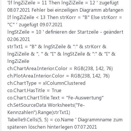
'If lngZiZeile = 11 Then lngZiZeile = 12 ' zugefügt
08.07.2021 Fehler bei einzeiligen Diagramm abfangen
If lngZiZeile < 13 Then strKorr = "B" Else strKorr =
"C" ' zugefügt 09.07.2021
lngStZeile = 10 ' definieren der Startzeile - geändert
02.06.2021
strTxt1 = "B" & lngStZeile & ":" & strKorr &
lngZiZeile & ", " & "I" & lngStZeile & ":" & "I" &
lngZiZeile
ch.ChartArea.Interior.Color = RGB(238, 142, 76)
ch.PlotArea.Interior.Color = RGB(238, 142, 76)
ch.ChartType = xlColumnClustered
co.Chart.HasTitle = True
co.Chart.ChartTitle.Text = "Fe-Auswertung"
ch.SetSourceData Worksheets("Fe-
Kennzahlen").Range(strTxt1)
Tabelle9.Cells(5, 5) = co.Name ' Diagrammname zum
späteren löschen hinterlegen 07.07.2021