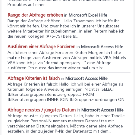
Produktes auf einer...
Range der Abfrage erhöhen
in
Microsoft Excel Hilfe
Range der Abfrage erhöhen
: Hallo Zusammen, ich hoffe ihr
könnt mir helfen. Und zwar habe ich in unserer Urlaubsdatei
weitere Mitarbeiter hinzubekommen...in allen Reitern habe ich
die neuen Kollegen (#76-79) bereits...
Ausführen einer Abfrage Forcieren
in
Microsoft Access Hilfe
Ausführen einer Abfrage Forcieren
: Guten Morgen Ich hätte
mal ne Frage zum Ausführen von Abfragen mittels VBA. Mittels
VBA kann ich ja via "docmd.openquery ..." eine Abfrage
ausführen. Ich nutze das immer wieder mal um z.b:...
Abfrage Kriterien ist falsch
in
Microsoft Access Hilfe
Abfrage Kriterien ist falsch
: Hallo, ich will bei einer Abfrage als
Kriterium folgende Anweisung einfügen: Nicht In (SELECT
tblBenutzergruppen.BenutzergruppeID FROM
tblBenutzergruppen INNER JOIN tblGruppenzuordnungen ON...
Abfrage neustes / jüngstes Datum
in
Microsoft Access Hilfe
Abfrage neustes / jüngstes Datum
: Hallo, habe in einer Tabelle
zu gleichen Personal-Nummern mehrere Datensätze mit
verschiedenen Datumseingaben. Möchte gerne eine Abfrage
erstellen, in der zu jeder P-Nr. der Datensatz mit dem...