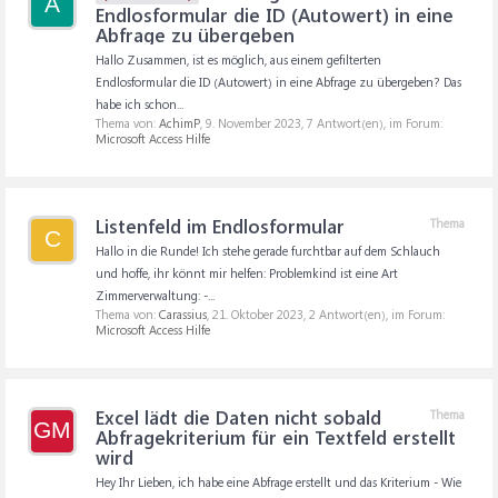
A
Endlosformular die ID (Autowert) in eine
Abfrage zu übergeben
Hallo Zusammen, ist es möglich, aus einem gefilterten
Endlosformular die ID (Autowert) in eine Abfrage zu übergeben? Das
habe ich schon...
Thema von:
AchimP
,
9. November 2023
, 7 Antwort(en), im Forum:
Microsoft Access Hilfe
Listenfeld im Endlosformular
Thema
C
Hallo in die Runde! Ich stehe gerade furchtbar auf dem Schlauch
und hoffe, ihr könnt mir helfen: Problemkind ist eine Art
Zimmerverwaltung: -...
Thema von:
Carassius
,
21. Oktober 2023
, 2 Antwort(en), im Forum:
Microsoft Access Hilfe
Excel lädt die Daten nicht sobald
Thema
GM
Abfragekriterium für ein Textfeld erstellt
wird
Hey Ihr Lieben, ich habe eine Abfrage erstellt und das Kriterium - Wie