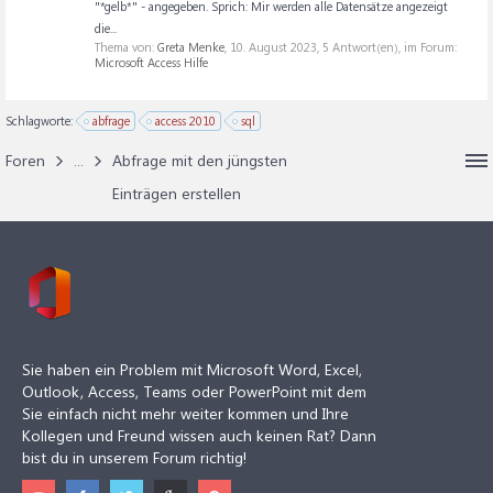
"*gelb*" - angegeben. Sprich: Mir werden alle Datensätze angezeigt
die...
Thema von:
Greta Menke
,
10. August 2023
, 5 Antwort(en), im Forum:
Microsoft Access Hilfe
Schlagworte:
abfrage
access 2010
sql
Foren
...
Abfrage mit den jüngsten
Einträgen erstellen
Sie haben ein Problem mit Microsoft Word, Excel,
Outlook, Access, Teams oder PowerPoint mit dem
Sie einfach nicht mehr weiter kommen und Ihre
Kollegen und Freund wissen auch keinen Rat? Dann
bist du in unserem Forum richtig!