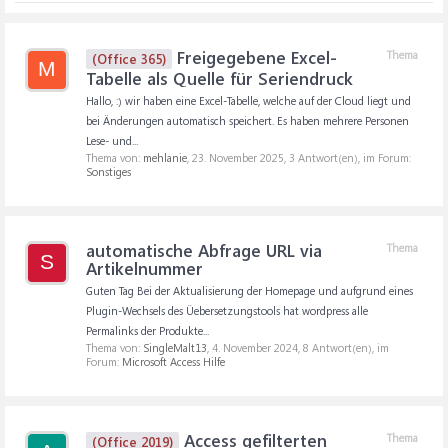
Freigegebene Excel-
Thema
(Office 365)
M
Tabelle als Quelle für Seriendruck
Hallo, :) wir haben eine Excel-Tabelle, welche auf der Cloud liegt und
bei Änderungen automatisch speichert. Es haben mehrere Personen
Lese- und...
Thema von:
mehlanie
,
23. November 2025
, 3 Antwort(en), im Forum:
Sonstiges
automatische Abfrage URL via
Thema
S
Artikelnummer
Guten Tag Bei der Aktualisierung der Homepage und aufgrund eines
Plugin-Wechsels des Üebersetzungstools hat wordpress alle
Permalinks der Produkte...
Thema von:
SingleMalt13
,
4. November 2024
, 8 Antwort(en), im
Forum:
Microsoft Access Hilfe
Access gefilterten
Thema
(Office 2019)