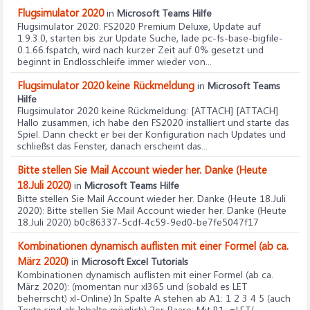
Flugsimulator 2020
in
Microsoft Teams Hilfe
Flugsimulator 2020
: FS2020 Premium Deluxe, Update auf
1.9.3.0, starten bis zur Update Suche, lade pc-fs-base-bigfile-
0.1.66.fspatch, wird nach kurzer Zeit auf 0% gesetzt und
beginnt in Endlosschleife immer wieder von...
Flugsimulator 2020 keine Rückmeldung
in
Microsoft Teams
Hilfe
Flugsimulator 2020 keine Rückmeldung
: [ATTACH] [ATTACH]
Hallo zusammen, ich habe den FS2020 installiert und starte das
Spiel. Dann checkt er bei der Konfiguration nach Updates und
schließst das Fenster, danach erscheint das...
Bitte stellen Sie Mail Account wieder her. Danke (Heute
18.Juli 2020)
in
Microsoft Teams Hilfe
Bitte stellen Sie Mail Account wieder her. Danke (Heute 18.Juli
2020)
: Bitte stellen Sie Mail Account wieder her. Danke (Heute
18.Juli 2020) b0c86337-5cdf-4c59-9ed0-be7fe5047f17
Kombinationen dynamisch auflisten mit einer Formel (ab ca.
März 2020)
in
Microsoft Excel Tutorials
Kombinationen dynamisch auflisten mit einer Formel (ab ca.
März 2020)
: (momentan nur xl365 und (sobald es LET
beherrscht) xl-Online) In Spalte A stehen ab A1: 1 2 3 4 5 (auch
Texte sind als Inhalte möglich) 2er-Paare: Mit B1: =LET(