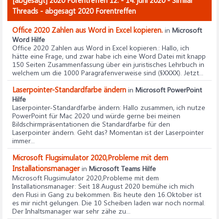
[abgesagt] 2020 Forentreffen 12. - 14. juni 2020 - Similar
Threads - abgesagt 2020 Forentreffen
Office 2020 Zahlen aus Word in Excel kopieren.
in
Microsoft
Word Hilfe
Office 2020 Zahlen aus Word in Excel kopieren.
: Hallo, ich
hätte eine Frage, und zwar habe ich eine Word Datei mit knapp
150 Seiten Zusammenfassung über ein juristisches Lehrbuch in
welchem um die 1000 Paragrafenverweise sind (§XXXX). Jetzt...
Laserpointer-Standardfarbe ändern
in
Microsoft PowerPoint
Hilfe
Laserpointer-Standardfarbe ändern
: Hallo zusammen, ich nutze
PowerPoint für Mac 2020 und würde gerne bei meinen
Bildschirmpräsentationen die Standardfarbe für den
Laserpointer ändern. Geht das? Momentan ist der Laserpointer
immer...
Microsoft Flugsimulator 2020,Probleme mit dem
Installationsmanager
in
Microsoft Teams Hilfe
Microsoft Flugsimulator 2020,Probleme mit dem
Installationsmanager
: Seit 18.August 2020 bemühe ich mich
den Flusi in Gang zu bekommen. Bis heute den 16.Oktober ist
es mir nicht gelungen. Die 10 Scheiben laden war noch normal.
Der Inhaltsmanager war sehr zähe zu...