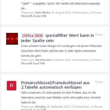
"*gelb*" - angegeben. Sprich: Mir werden alle Datensätze angezeigt
die...
Thema von:
Greta Menke
,
10. August 2023
, 5 Antwort(en), im Forum:
Microsoft Access Hilfe
spezialfilter Wert kann in
Thema
(Office 2019)
jeder Spalte sein
Einen schönen Guten Morgen Ich würde gern mit {einem Filter} dem
Gesuchten Wert finden welcher aber in Jeder Spalte vorkommen
könnte, das geht...
Thema von:
BAUERno365
,
8. Februar 2023
, 6 Antwort(en), im Forum:
Microsoft Excel Hilfe
Primärschlüssel/Fremdschlüssel aus
Thema
R
2.Tabelle automatisch einfügen
Hallo zusammen, ich stehe gerade vor dem Problem, dass ich die
Datensätze zwischen zwei Tabellen nicht verknüpfen kann. Konkret
habe ich die...
Thema von:
Rainyday
,
28. September 2022
, 12 Antwort(en), im Forum:
Microsoft Access Hilfe