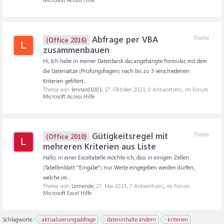
Abfrage per VBA
Thema
(Office 2016)
L
zusammenbauen
Hi, Ich habe in meiner Datenbank das angehängte Formular, mit dem
die Datensätze (Prüfungsfragen) nach bis zu 3 verschiedenen
Kriterien gefiltert...
Thema von:
lennard1001
,
17. Oktober 2021
, 0 Antwort(en), im Forum:
Microsoft Access Hilfe
Gütigkeitsregel mit
Thema
(Office 2010)
L
mehreren Kriterien aus Liste
Hallo, in einer Exceltabelle möchte ich, dass in einigen Zellen
(Tabellenblatt "Eingabe") nur Werte eingegeben werden dürfen,
welche im...
Thema von:
Lernende
,
27. Mai 2015
, 7 Antwort(en), im Forum:
Microsoft Excel Hilfe
Schlagworte:
aktualisierungsabfrage
dateninhalte ändern
kriterien