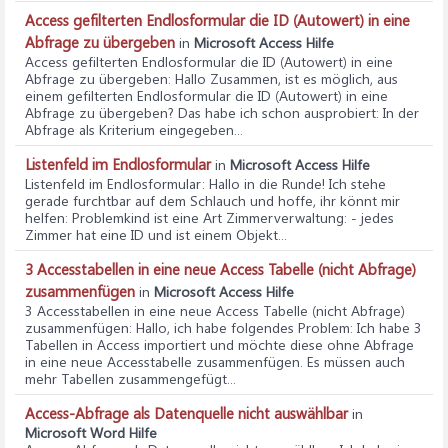
Access gefilterten Endlosformular die ID (Autowert) in eine
Abfrage zu übergeben
in
Microsoft Access Hilfe
Access gefilterten Endlosformular die ID (Autowert) in eine
Abfrage zu übergeben
: Hallo Zusammen, ist es möglich, aus
einem gefilterten Endlosformular die ID (Autowert) in eine
Abfrage zu übergeben? Das habe ich schon ausprobiert: In der
Abfrage als Kriterium eingegeben...
Listenfeld im Endlosformular
in
Microsoft Access Hilfe
Listenfeld im Endlosformular
: Hallo in die Runde! Ich stehe
gerade furchtbar auf dem Schlauch und hoffe, ihr könnt mir
helfen: Problemkind ist eine Art Zimmerverwaltung: - jedes
Zimmer hat eine ID und ist einem Objekt...
3 Accesstabellen in eine neue Access Tabelle (nicht Abfrage)
zusammenfügen
in
Microsoft Access Hilfe
3 Accesstabellen in eine neue Access Tabelle (nicht Abfrage)
zusammenfügen
: Hallo, ich habe folgendes Problem: Ich habe 3
Tabellen in Access importiert und möchte diese ohne Abfrage
in eine neue Accesstabelle zusammenfügen. Es müssen auch
mehr Tabellen zusammengefügt...
Access-Abfrage als Datenquelle nicht auswählbar
in
Microsoft Word Hilfe