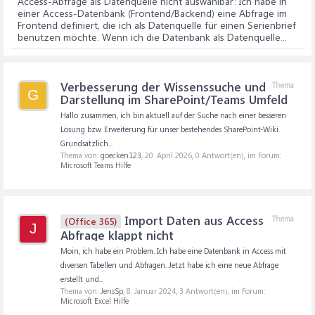
Access-Abfrage als Datenquelle nicht auswählbar
: Ich habe in
einer Access-Datenbank (Frontend/Backend) eine Abfrage im
Frontend definiert, die ich als Datenquelle für einen Serienbrief
benutzen möchte. Wenn ich die Datenbank als Datenquelle...
Verbesserung der Wissenssuche und
Thema
G
Darstellung im SharePoint/Teams Umfeld
Hallo zusammen, ich bin aktuell auf der Suche nach einer besseren
Lösung bzw. Erweiterung für unser bestehendes SharePoint-Wiki.
Grundsätzlich...
Thema von:
goecken123
,
20. April 2026
, 0 Antwort(en), im Forum:
Microsoft Teams Hilfe
Import Daten aus Access
Thema
(Office 365)
J
Abfrage klappt nicht
Moin, ich habe ein Problem. Ich habe eine Datenbank in Access mit
diversen Tabellen und Abfragen. Jetzt habe ich eine neue Abfrage
erstellt und...
Thema von:
JensSp
,
8. Januar 2024
, 3 Antwort(en), im Forum:
Microsoft Excel Hilfe