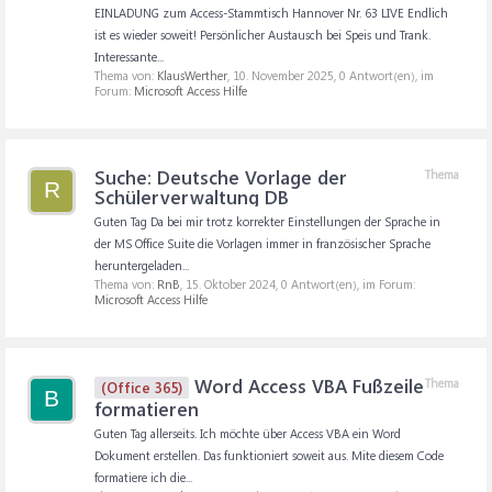
EINLADUNG zum Access-Stammtisch Hannover Nr. 63 LIVE Endlich
ist es wieder soweit! Persönlicher Austausch bei Speis und Trank.
Interessante...
Thema von:
KlausWerther
,
10. November 2025
, 0 Antwort(en), im
Forum:
Microsoft Access Hilfe
Suche: Deutsche Vorlage der
Thema
R
Schülerverwaltung DB
Guten Tag Da bei mir trotz korrekter Einstellungen der Sprache in
der MS Office Suite die Vorlagen immer in französischer Sprache
heruntergeladen...
Thema von:
RnB
,
15. Oktober 2024
, 0 Antwort(en), im Forum:
Microsoft Access Hilfe
Word Access VBA Fußzeile
Thema
(Office 365)
B
formatieren
Guten Tag allerseits. Ich möchte über Access VBA ein Word
Dokument erstellen. Das funktioniert soweit aus. Mite diesem Code
formatiere ich die...