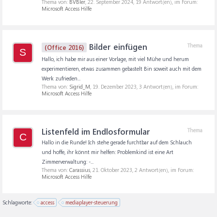
Thema von:
BVBler
,
22. September 2024
, 19 Antwort(en), im Forum:
Microsoft Access Hilfe
Bilder einfügen
Thema
(Office 2016)
S
Hallo, ich habe mir aus einer Vorlage, mit viel Mühe und herum
experimentieren, etwas zusammen gebastelt Bin soweit auch mit dem
Werk zufrieden...
Thema von:
Sigrid_M
,
19. Dezember 2023
, 3 Antwort(en), im Forum:
Microsoft Access Hilfe
Listenfeld im Endlosformular
Thema
C
Hallo in die Runde! Ich stehe gerade furchtbar auf dem Schlauch
und hoffe, ihr könnt mir helfen: Problemkind ist eine Art
Zimmerverwaltung: -...
Thema von:
Carassius
,
21. Oktober 2023
, 2 Antwort(en), im Forum:
Microsoft Access Hilfe
Schlagworte:
access
mediaplayer-steuerung