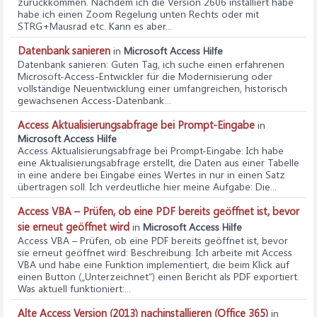
zurückkommen. Nachdem ich die Version 2606 installiert habe
habe ich einen Zoom Regelung unten Rechts oder mit
STRG+Mausrad etc. Kann es aber...
Datenbank sanieren
in
Microsoft Access Hilfe
Datenbank sanieren
: Guten Tag, ich suche einen erfahrenen
Microsoft‑Access‑Entwickler für die Modernisierung oder
vollständige Neuentwicklung einer umfangreichen, historisch
gewachsenen Access‑Datenbank...
Access Aktualisierungsabfrage bei Prompt-Eingabe
in
Microsoft Access Hilfe
Access Aktualisierungsabfrage bei Prompt-Eingabe
: Ich habe
eine Aktualisierungsabfrage erstellt, die Daten aus einer Tabelle
in eine andere bei Eingabe eines Wertes in nur in einen Satz
übertragen soll. Ich verdeutliche hier meine Aufgabe: Die...
Access VBA – Prüfen, ob eine PDF bereits geöffnet ist, bevor
sie erneut geöffnet wird
in
Microsoft Access Hilfe
Access VBA – Prüfen, ob eine PDF bereits geöffnet ist, bevor
sie erneut geöffnet wird
: Beschreibung: Ich arbeite mit Access
VBA und habe eine Funktion implementiert, die beim Klick auf
einen Button („Unterzeichnet“) einen Bericht als PDF exportiert.
Was aktuell funktioniert:...
Alte Access Version (2013) nachinstallieren (Office 365)
in