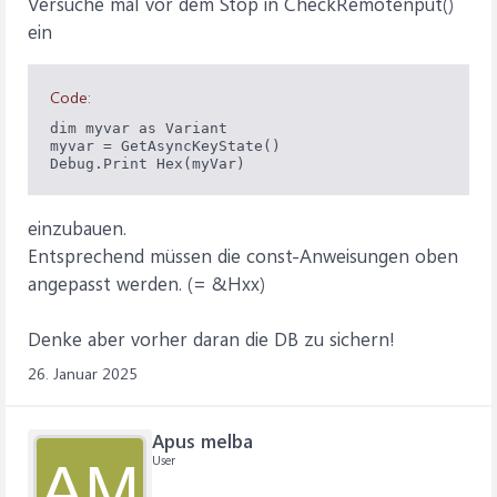
Versuche mal vor dem Stop in CheckRemotenput()
ein
Code:
dim myvar as Variant

myvar = GetAsyncKeyState()

Debug.Print Hex(myVar)
einzubauen.
Entsprechend müssen die const-Anweisungen oben
angepasst werden. (= &Hxx)
Denke aber vorher daran die DB zu sichern!
26. Januar 2025
Apus melba
User
AM